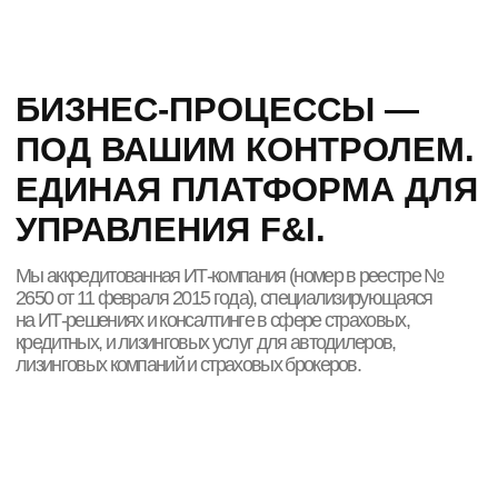
УПРАВЛЕНИЯ F&I.
Мы аккредитованная ИТ-компания (номер в реестре №
2650 от 11 февраля 2015 года), специализирующаяся
на ИТ-решениях и консалтинге в сфере страховых,
кредитных, и лизинговых услуг для автодилеров,
лизинговых компаний и страховых брокеров.
КОГДА СКОРОС
ИНТЕГРАЦИИ И
РЕШАЮТ ВСЁ 
ВЫБИРАЮТ ELT
БОЛЕЕ 30 ЛЕТ СОЗДАЕМ
ЦИФРОВЫЕ РЕШЕНИЯ
ДЛЯ БИЗНЕСА
ЭЛТ объединяет дилеров, банки, страховые
и лизинговые компании в единую цифровую
экосистему, автоматизируя страхование,
кредитование, пролонгацию и аналитику
в одном окне.