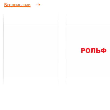
Управление задачами команды
Контроль сроков и этапов работы
Планирование встреч и поручений
Единое пространство для команды
Подробнее
Номер в реестре программы для ЭВМ - 2022661117
Языки программирования: PHP, JavaScript, SQL
03
UW.LEASING
ПО для автодилеров, лизинговых
компаний, автопроизводителей
и финансовых сервисов
Создание и отправка заявок
Контроль сделок и статусов
Интеграция дилера и лизинга
Отчётность и аналитика процессов
Подробнее
Номер в реестре программы для ЭВМ - № 2024692233