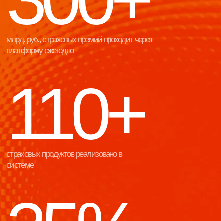
автомобилей, продаваемых через дилеров,
страхуются через платформу
Отрасли
ДЛЯ ЛИДЕРОВ РЫНКА,
КОТОРЫЕ РАЗВИВАЮТ
ЦИФРОВУЮ
ИНФРАСТРУКТУРУ F&I
Страховые компании
Автодилеры
Единая платформа для управления
Страхование, кредитование, 