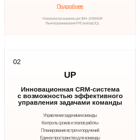
Контроль процессов
Заявки, сделки, статусы и отчётность
доступны в системе в режиме реального
времени.
Гибкая адаптация
Дорабатываем платформу под бизнес-процессы
дилеров, банков, страховых и лизинговых
компаний.