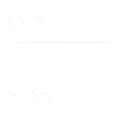
Этапы
ОТ ПЕРВОГО ЗАПРОСА
ДО ПОЛНОЦЕННОГО
ЗАПУСКА ЦИФРОВОЙ
ЭКОСИСТЕМЫ
шаг 1
шаг 2