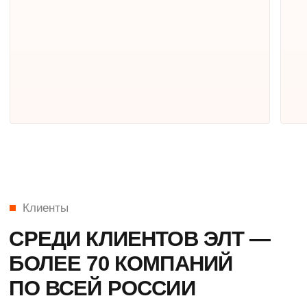
01
UW
Инновационный агрегатор
страховых, кредитных
и лизинговых услуг
Страхование для дилеров и брокеров
Кредитный модуль для дилеров
Страхование для лизинговых компаний
Лизинговый модуль для дилеров
Подробнее
Номер в реестре программы для ЭВМ – 2019664348
Языки программирования: PHP, JavaScript, SQL
02
UP
Инновационная CRM-система
с возможностью эффективного
управления задачами команды