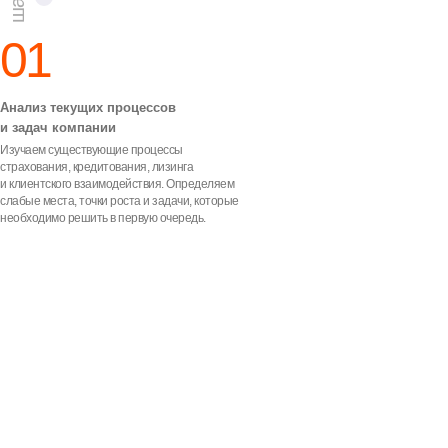
ЭЛТ — БАНКИ, СТРАХОВЫЕ
И ТЕХНОЛОГИЧЕСКИЕ
01
КОМПАНИИ
Все компании
Анализ текущих процессов
и задач компании
Изучаем существующие процессы
страхования, кредитования, лизинга
и клиентского взаимодействия. Определяем
слабые места, точки роста и задачи, которые
необходимо решить в первую очередь.
Новости
О ТЕХНОЛОГИЯХ, РЫНКЕ