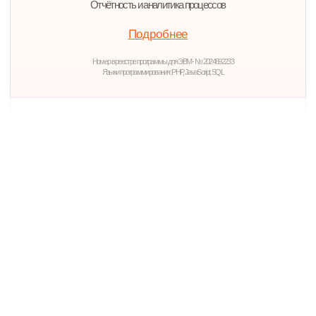
Стоимость
ЗАПУСТИТЕ ЦИФРОВУЮ
ЭКОСИСТЕМУ F&I
Подключите решение ЭЛТ,
протестируйте основные
сценарии и оцените работу
системы на ваших процессах.
✓ Демо-доступ и базовая настройка системы
✓ Подключение страховых, кредитных и лизинговых сценариев
✓ Онлайн-контроль заявок, сделок и статусов
✓ Отчетность в удобном формате
✓ Возможность дальнейшей адаптации под ваши процессы
от 10 000 ₽ / год
*
стартовая стоимость
ЗАПРОСИТЬ ДЕМО