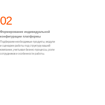
И НАШИХ ПРОЕКТАХ
02
О КОМПАНИИ
“UNIPLAN получил официальную
Формирование индивидуальной
регистрацию программы для ЭВМ,
конфигурации платформы
подтвердив статус собственного
программного решения ЭЛТ для
Подбираем необходимые продукты, модули
автоматизации бизнес-процессов.”
и сценарии работы под структуру вашей
компании, учитывая бизнес-процессы, роли
сотрудников и особенности работы.
Регистрация №2019664348 │ Реестр
программ для ЭВМ РФ
ПРОДУКТЫ