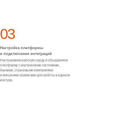
“UNIPLAN получил официальную
регистрацию программы для ЭВМ,
подтвердив статус собственного
программного решения ЭЛТ для
автоматизации бизнес-процессов.”
03
Настройка платформы
и подключение интеграций
Настраиваем рабочую среду и объединяем
платформу с внутренними системами,
банками, страховыми компаниями
и внешними сервисами для работы в едином
Регистрация №2019664348 │ Реестр
программ для ЭВМ РФ
контуре.
ВСЕ НОВОСТИ
ВАШИ ЗАДАЧИ —
НАШИ РЕШЕНИЯ
Поможем выстроить единый цифровой контур для