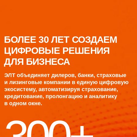
300+
млрд. руб., страховых премий проходит через
платформу ежегодно
110+
страховых продуктов реализовано в
системе
50%