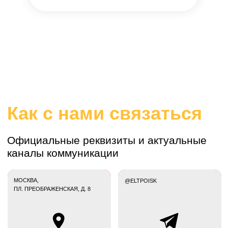
Акционерное общество «ЭЛТ-ПОИСК»
Юридический адрес: 107061, г. Москва, вн.тер.г.
муниципальный округ Преображенское, пл. Преображенская, д.
8
ОГРН 1027808910898
ИНН 7819012555
* – Meta Platforms Inc. (соц. сети Facebook,
Instagram) признана экстремистской, её
деятельность запрещена на территории России.