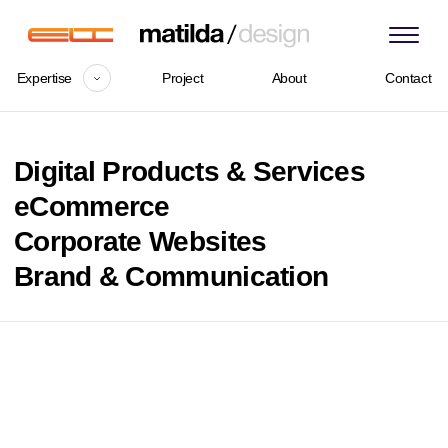
Expertise
Project
About
Contact
Digital Products & Services
eCommerce
Corporate Websites
Brand & Communication
The best ideas come
as jokes. Make your
thinking as funny as